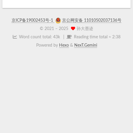
京ICP备19002453号-1
京公网安备 11010502037136号
© 2021 –
2025
孙大墨迹
Word count total:
43k
Reading time total ≈
2:38
Powered by
Hexo
&
NexT.Gemini